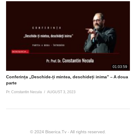
01:03:59
Conferința „Deschide-ți mintea, deschideți inima” – A doua
parte
Pr. Constantin Necula
AUGUST 3, 2023
© 2024 Biserica.Tv - All rights reserved.