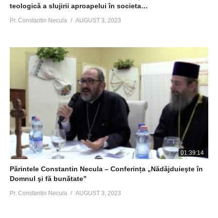
teologică a slujirii aproapelui în societa…
Pr. Constantin Necula
AUGUST 3, 2023
01:39:14
Părintele Constantin Necula – Conferința „Nădăjduieşte în
Domnul şi fă bunătate”
Pr. Constantin Necula
AUGUST 3, 2023