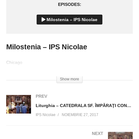
EPISODES:
Milostenia – IPS Nicolae
Milostenia – IPS Nicolae
Chicago
Visited 240 times, 1 visit(s) today
Show more
PREV
Liturghia – CATEDRALA SF. ÎMPĂRAŢI CONSTANTIN ŞI ELENA
IPS Nicolae
NOIEMBRIE 27, 2017
NEXT