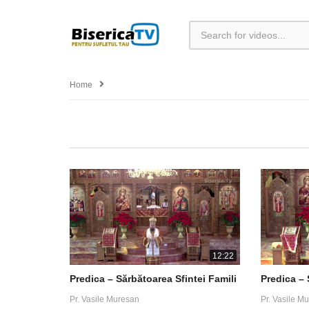
Home
12:22
Predica – Sărbătoarea Sfintei Famili
Predica – 
Pr. Vasile Muresan
Pr. Vasile M