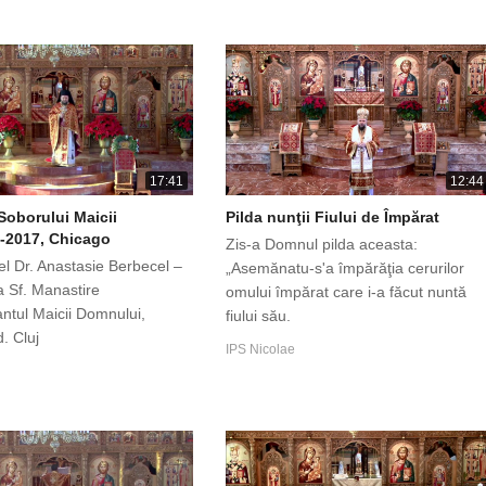
17:41
12:44
Soborului Maicii
Pilda nunţii Fiului de Împărat
-2017, Chicago
Zis-a Domnul pilda aceasta:
el Dr. Anastasie Berbecel –
„Asemănatu-s'a împărăţia cerurilor
a Sf. Manastire
omului împărat care i-a făcut nuntă
tul Maicii Domnului,
fiului său.
d. Cluj
IPS Nicolae