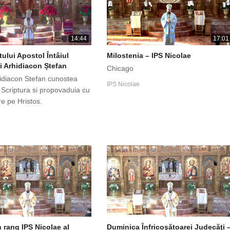
14:44
17:01
tului Apostol Întâiul
Milostenia – IPS Nicolae
i Arhidiacon Ștefan
Chicago
hidiacon Stefan cunostea
IPS Nicolae
 Scriptura si propovaduia cu
e pe Hristos.
n rang IPS Nicolae al
Duminica Înfricoşătoarei Judecăţi 