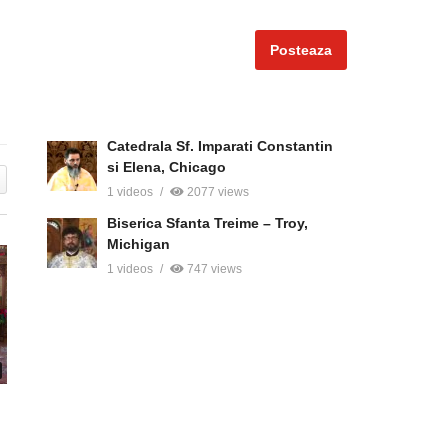
Posteaza
Catedrala Sf. Imparati Constantin
si Elena, Chicago
1 videos
2077 views
Biserica Sfanta Treime – Troy,
Michigan
1 videos
747 views