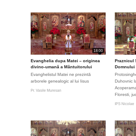
18:00
Evanghelia dupa Matei – originea
Praznicul 
divino-umană a Mântuitorului
Domnului 
Evanghelistul Matei ne prezintă
Protosingh
arborele genealogic al lui Iisus
Duhovnic l
Acoperaman
Pr. Vasile Muresan
Floresti, ju
IPS Nicolae